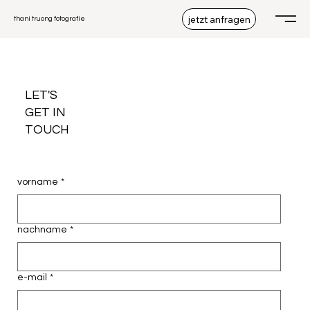
jetzt anfragen
thani truong fotografie
LET'S
GET IN
TOUCH
vorname
*
nachname
*
e-mail
*