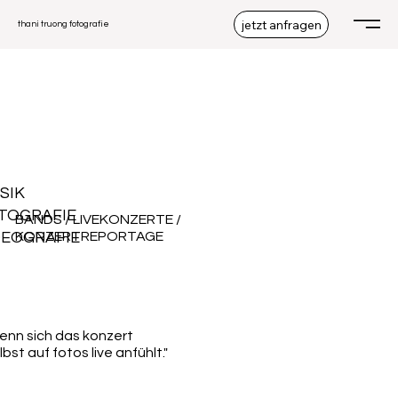
jetzt anfragen
thani truong fotografie
SIK
TOGRAFIE
BANDS / LIVEKONZERTE /
DEOGRAFIE
KONZERTREPORTAGE
enn sich das konzert
lbst auf fotos live anfühlt."