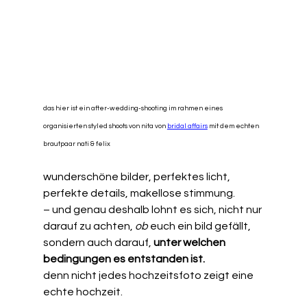
das hier ist ein after-wedding-shooting im rahmen eines 
organisierten styled shoots von nita von 
bridal affairs
 mit dem echten 
brautpaar nati & felix
wunderschöne bilder, perfektes licht, 
perfekte details, makellose stimmung.
– und genau deshalb lohnt es sich, nicht nur 
darauf zu achten, 
ob
 euch ein bild gefällt, 
sondern auch darauf, 
unter welchen 
bedingungen es entstanden ist.
denn nicht jedes hochzeitsfoto zeigt eine 
echte hochzeit.