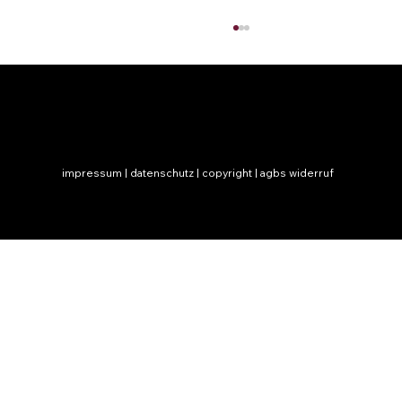
impressum | datenschutz | copyright | agbs widerruf
© 2026 by thani truong |
hello@thanitruong.com
wie lange dauert die bearbeitung
eurer hochzeitsfotos?