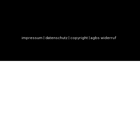
impressum | datenschutz | copyright | agbs widerruf
© 2026 by thani truong |
hello@thanitruong.com
warum social media nicht wirklich
mein ding ist