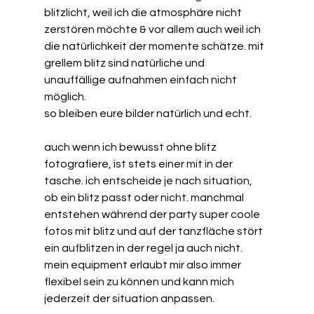
blitzlicht, weil ich die atmosphäre nicht 
zerstören möchte & vor allem auch weil ich 
die natürlichkeit der momente schätze. mit 
grellem blitz sind natürliche und 
unauffällige aufnahmen einfach nicht 
möglich. 
so bleiben eure bilder natürlich und echt.
auch wenn ich bewusst ohne blitz 
fotografiere, ist stets einer mit in der 
tasche. ich entscheide je nach situation, 
ob ein blitz passt oder nicht. manchmal 
entstehen während der party super coole 
fotos mit blitz und auf der tanzfläche stört 
ein aufblitzen in der regel ja auch nicht. 
mein equipment erlaubt mir also immer 
flexibel sein zu können und kann mich 
jederzeit der situation anpassen. 